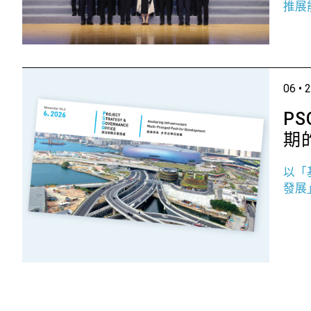
推展
06 • 
P
期
以「
發展