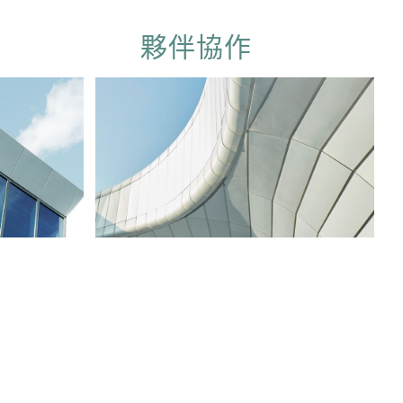
夥伴協作
IPA （英國）
CP2M （新加坡）
OPV （澳洲）