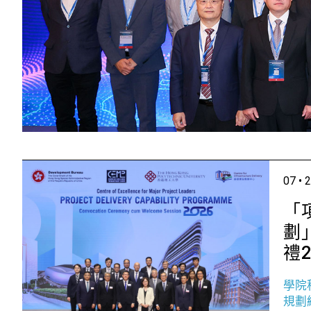
07 • 
「
劃
禮2
學院
規劃