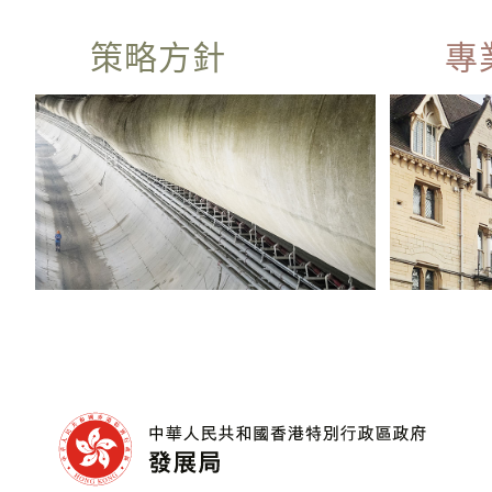
策略方針
專
建造業2.0
主
「組裝合成」建築法
主
數碼工程監督系統
項
工務工程應用研發